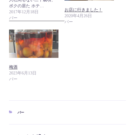
ボクの居た ホテ…
お店に行きました！
2017年12月18日
2020年4月26日
バー
バー
梅酒
2023年6月13日
バー
カ
バー
テ
ゴ
リ
ー