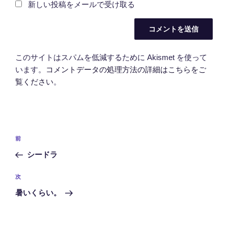
新しい投稿をメールで受け取る
このサイトはスパムを低減するために Akismet を使って
います。
コメントデータの処理方法の詳細はこちらをご
覧ください
。
投
前
前
稿
の
シードラ
ナ
投
ビ
稿
次
次
ゲ
の
暑いくらい。
投
ー
稿
シ