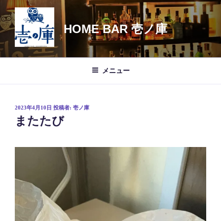
コ
ン
HOME BAR 壱ノ庫
テ
ン
ツ
へ
メニュー
ス
キ
ッ
投
2023年4月10日
投稿者:
壱ノ庫
プ
稿
またたび
日: