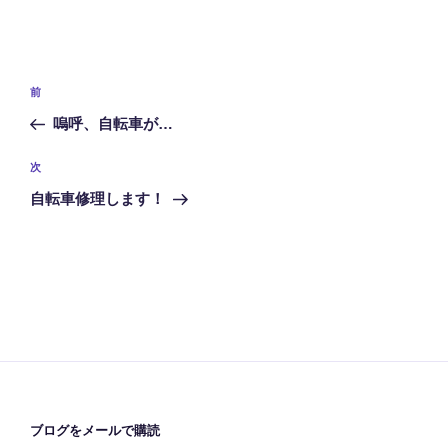
投
前
前
稿
の
嗚呼、自転車が…
ナ
投
ビ
稿
次
次
ゲ
の
自転車修理します！
投
ー
稿
シ
ョ
ン
ブログをメールで購読