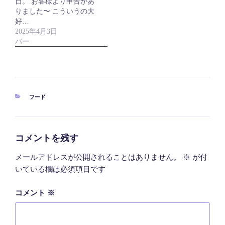
日。 お客様より申告があ
りました〜 こういうの大
好…
2025年4月3日
バー
カ
フード
テ
ゴ
リ
ー
コメントを残す
メールアドレスが公開されることはありません。
※
が付
いている欄は必須項目です
コメント
※