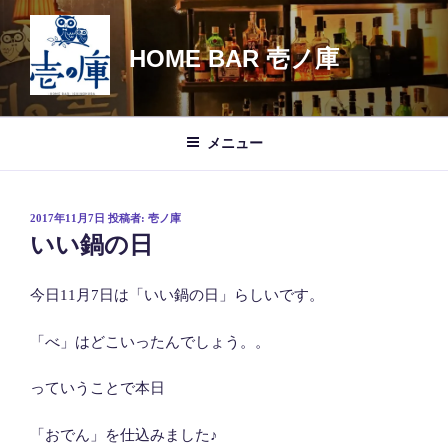
コ
ン
HOME BAR 壱ノ庫
テ
ン
ツ
へ
メニュー
ス
キ
ッ
投
2017年11月7日
投稿者:
壱ノ庫
プ
稿
いい鍋の日
日:
今日11月7日は「いい鍋の日」らしいです。
「べ」はどこいったんでしょう。。
っていうことで本日
「おでん」を仕込みました♪