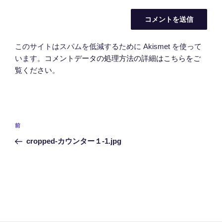
このサイトはスパムを低減するために Akismet を使って
います。
コメントデータの処理方法の詳細はこちらをご
覧ください
。
投
前
前
稿
の
cropped-カウンター１-1.jpg
ナ
投
ビ
稿
ゲ
ー
シ
ョ