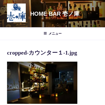
コ
ン
HOME BAR 壱ノ庫
テ
ン
ツ
へ
メニュー
ス
キ
ッ
cropped-カウンター１-1.jpg
プ