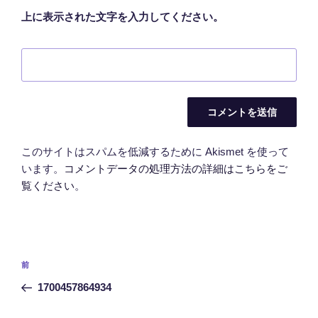
上に表示された文字を入力してください。
このサイトはスパムを低減するために Akismet を使って
います。
コメントデータの処理方法の詳細はこちらをご
覧ください
。
投
前
前
稿
の
1700457864934
ナ
投
ビ
稿