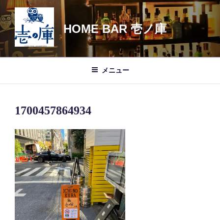
コ
ン
HOME BAR 壱ノ庫
テ
ン
ツ
へ
メニュー
ス
キ
ッ
1700457864934
プ