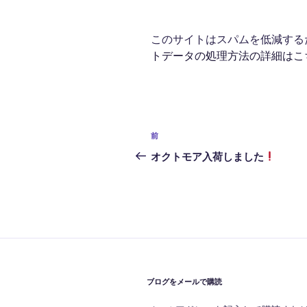
このサイトはスパムを低減するため
トデータの処理方法の詳細はこ
投
前
前
稿
の
オクトモア入荷しました
投
ナ
稿
ビ
ゲ
ー
シ
ブログをメールで購読
ョ