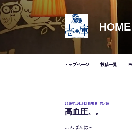
コ
ン
テ
HOME
ン
ツ
へ
ス
キ
ッ
トップページ
投稿一覧
F
プ
投
2018年1月19日
投稿者:
壱ノ庫
稿
高血圧。。
日:
こんばんは～