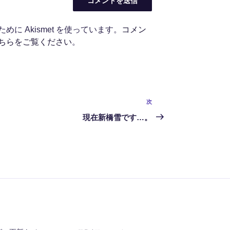
に Akismet を使っています。
コメン
ちらをご覧ください
。
次
次
の
現在新橋雪です…。
投
稿