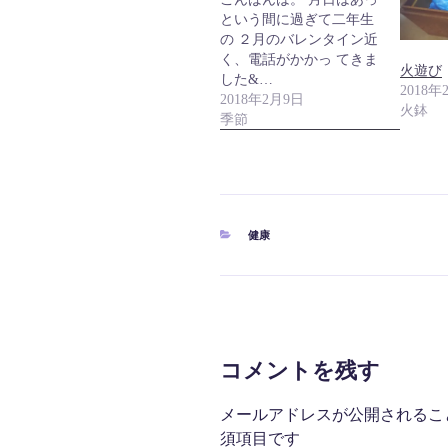
という間に過ぎて二年生
の ２月のバレンタイン近
く、電話がかかっ てきま
火遊び
した&…
2018年
2018年2月9日
火鉢
季節
カ
健康
テ
ゴ
リ
ー
コメントを残す
メールアドレスが公開されるこ
須項目です