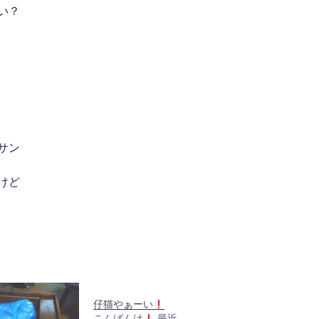
い？
サン
けど
仔猫やぁーい
こんばんは
最近