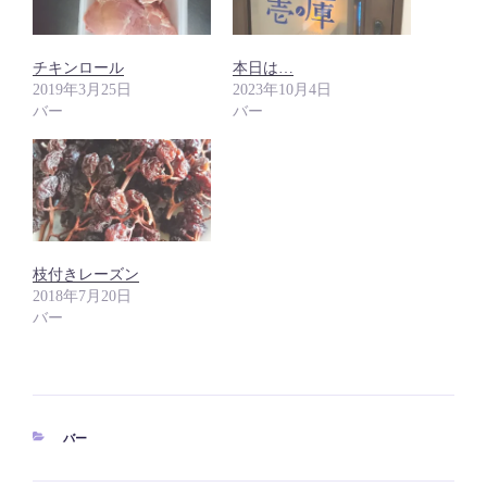
チキンロール
本日は…
2019年3月25日
2023年10月4日
バー
バー
枝付きレーズン
2018年7月20日
バー
カ
バー
テ
ゴ