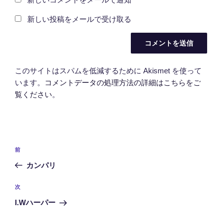
新しいコメントをメールで通知
新しい投稿をメールで受け取る
このサイトはスパムを低減するために Akismet を使って
います。
コメントデータの処理方法の詳細はこちらをご
覧ください
。
投
前
前
稿
の
カンパリ
ナ
投
ビ
稿
次
次
ゲ
の
I.Wハーパー
投
ー