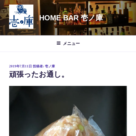
コ
ン
HOME BAR 壱ノ庫
テ
ン
ツ
へ
メニュー
ス
キ
ッ
投
2019年7月11日
投稿者:
壱ノ庫
プ
稿
頑張ったお通し。
日: