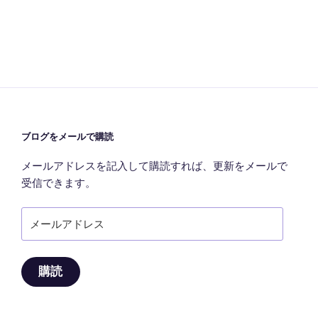
稿
シ
ョ
ン
ブログをメールで購読
メールアドレスを記入して購読すれば、更新をメールで
受信できます。
メ
ー
ル
ア
購読
ド
レ
ス