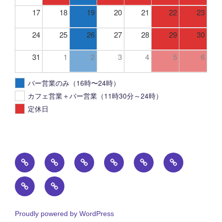
17
18
19
20
21
22
23
24
25
26
27
28
29
30
31
1
2
3
4
5
6
バー営業のみ（16時〜24時）
カフェ営業＋バー営業（11時30分～24時）
定休日
ト
投
FOOD
DRINK
PHOTO
ア
ッ
稿
ク
貸
カ
プ
一
セ
切
フ
ペ
覧
ス
り
ェ
ー
マ
Proudly powered by WordPress
パ
営