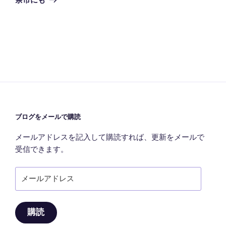
投
ー
稿
シ
ョ
ン
ブログをメールで購読
メールアドレスを記入して購読すれば、更新をメールで
受信できます。
メ
ー
ル
ア
購読
ド