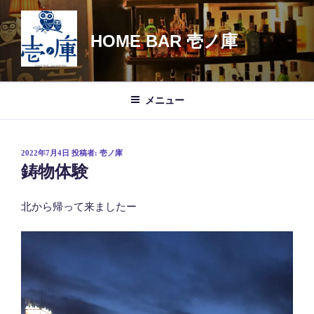
コ
ン
HOME BAR 壱ノ庫
テ
ン
ツ
へ
メニュー
ス
キ
ッ
投
2022年7月4日
投稿者:
壱ノ庫
プ
稿
鋳物体験
日:
北から帰って来ましたー