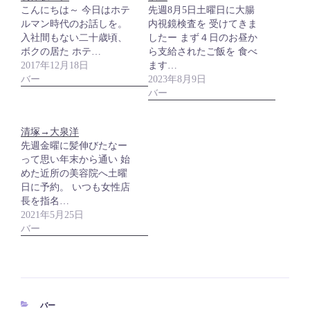
こんにちは～ 今日はホテ
先週8月5日土曜日に大腸
ルマン時代のお話しを。
内視鏡検査を 受けてきま
入社間もない二十歳頃、
したー まず４日のお昼か
ボクの居た ホテ…
ら支給されたご飯を 食べ
2017年12月18日
ます…
バー
2023年8月9日
バー
清塚→大泉洋
先週金曜に髪伸びたなー
って思い年末から通い 始
めた近所の美容院へ土曜
日に予約。 いつも女性店
長を指名…
2021年5月25日
バー
カ
バー