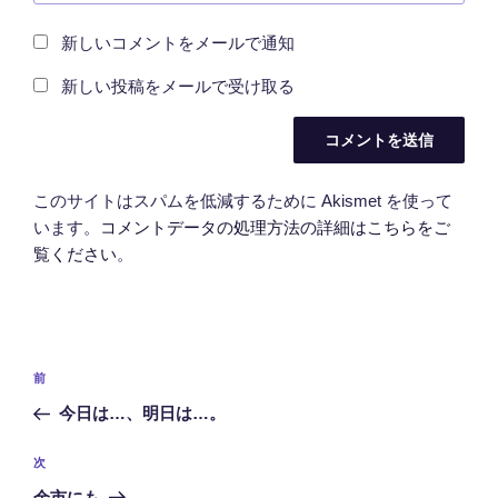
新しいコメントをメールで通知
新しい投稿をメールで受け取る
このサイトはスパムを低減するために Akismet を使って
います。
コメントデータの処理方法の詳細はこちらをご
覧ください
。
投
前
前
稿
の
今日は…、明日は…。
ナ
投
ビ
稿
次
次
ゲ
の
余市にも