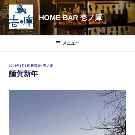
コ
ン
HOME BAR 壱ノ庫
テ
ン
ツ
へ
メニュー
ス
キ
ッ
投
2024年1月1日
投稿者:
壱ノ庫
プ
稿
謹賀新年
日: