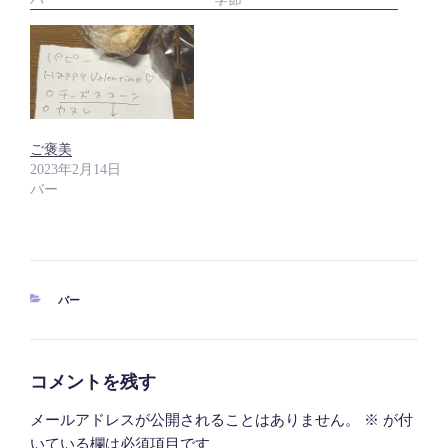
ご褒美
2023年2月14日
バー
カ
バー
テ
ゴ
リ
ー
コメントを残す
メールアドレスが公開されることはありません。
※
が付
いている欄は必須項目です