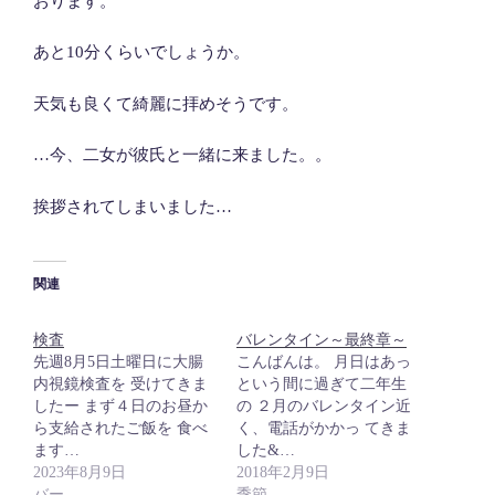
おります。
あと10分くらいでしょうか。
天気も良くて綺麗に拝めそうです。
…今、二女が彼氏と一緒に来ました。。
挨拶されてしまいました…
関連
検査
バレンタイン～最終章～
先週8月5日土曜日に大腸
こんばんは。 月日はあっ
内視鏡検査を 受けてきま
という間に過ぎて二年生
したー まず４日のお昼か
の ２月のバレンタイン近
ら支給されたご飯を 食べ
く、電話がかかっ てきま
ます…
した&…
2023年8月9日
2018年2月9日
バー
季節