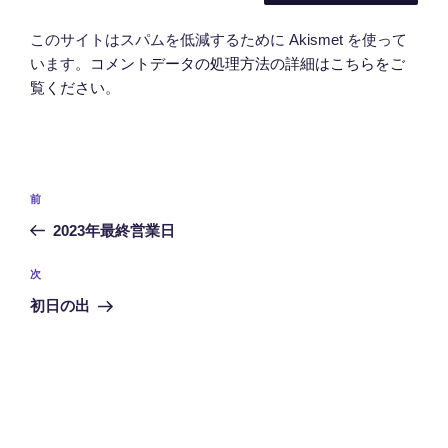
このサイトはスパムを低減するために Akismet を使って
います。
コメントデータの処理方法の詳細はこちらをご
覧ください
。
投
前
前
稿
の
2023年最終営業日
ナ
投
ビ
稿
次
次
ゲ
の
初日の出
投
ー
稿
シ
ョ
ン