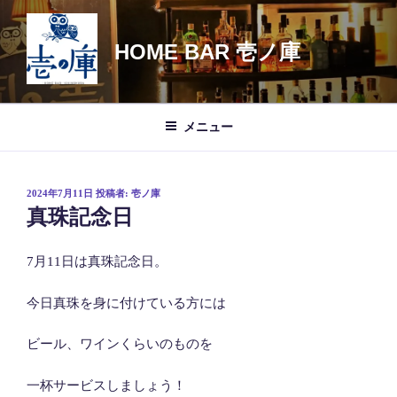
コ
ン
HOME BAR 壱ノ庫
テ
ン
ツ
へ
メニュー
ス
キ
ッ
投
2024年7月11日
投稿者:
壱ノ庫
プ
稿
真珠記念日
日:
7月11日は真珠記念日。
今日真珠を身に付けている方には
ビール、ワインくらいのものを
一杯サービスしましょう！