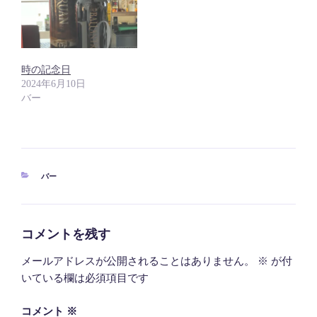
時の記念日
2024年6月10日
バー
カ
バー
テ
ゴ
リ
ー
コメントを残す
メールアドレスが公開されることはありません。
※
が付
いている欄は必須項目です
コメント
※