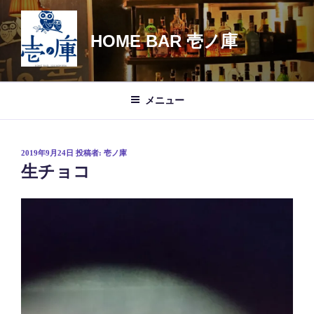
コ
ン
HOME BAR 壱ノ庫
テ
ン
ツ
へ
メニュー
ス
キ
ッ
投
2019年9月24日
投稿者:
壱ノ庫
プ
稿
生チョコ
日: