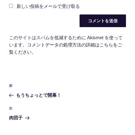
新しい投稿をメールで受け取る
このサイトはスパムを低減するために Akismet を使って
います。
コメントデータの処理方法の詳細はこちらをご
覧ください
。
投
前
前
稿
の
もうちょっとで開幕！
ナ
投
ビ
稿
次
次
ゲ
の
肉団子
投
ー
稿
シ