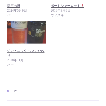
悟空の日
ポートシャーロット
2024年5月9日
2018年9月8日
バー
ウィスキー
ジントニック ちょいひね
り
2018年11月8日
バー
カ
バー
テ
ゴ
リ