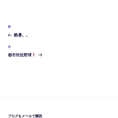
投
前
前
稿
の
酷暑。。
ナ
投
ビ
稿
次
次
ゲ
の
都市対抗野球
投
ー
稿
シ
ョ
ン
ブログをメールで購読