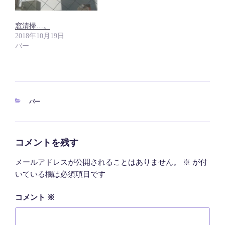
窓清掃…。
2018年10月19日
バー
カ
バー
テ
ゴ
リ
ー
コメントを残す
メールアドレスが公開されることはありません。
※
が付
いている欄は必須項目です
コメント
※