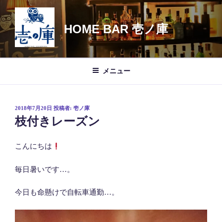
コ
ン
HOME BAR 壱ノ庫
テ
ン
ツ
へ
メニュー
ス
キ
ッ
投
2018年7月20日
投稿者:
壱ノ庫
プ
稿
枝付きレーズン
日:
こんにちは
毎日暑いです…。
今日も命懸けで自転車通勤…。