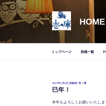
コ
ン
テ
HOME
ン
ツ
へ
ス
キ
ッ
トップページ
投稿一覧
F
プ
投
2025年1月6日
投稿者:
壱ノ庫
稿
巳年！
日:
本年もよろしくお願いいたしま