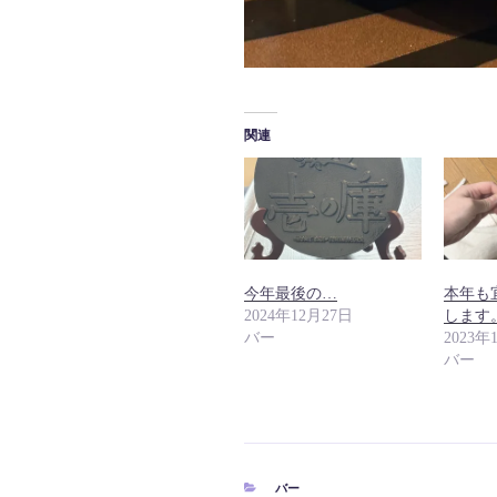
関連
今年最後の…
本年も
2024年12月27日
します
バー
2023年
バー
カ
バー