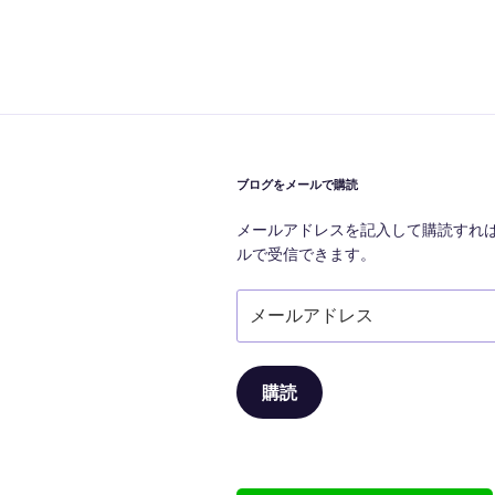
投
ナ
稿
ビ
ゲ
ー
シ
ブログをメールで購読
ョ
メールアドレスを記入して購読すれ
ン
ルで受信できます。
メ
ー
ル
ア
購読
ド
レ
ス