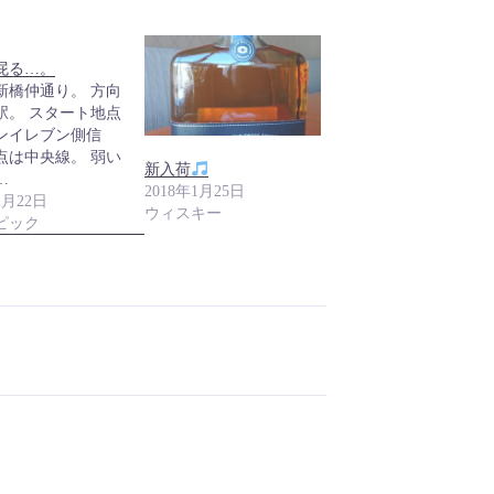
屁る…。
新橋仲通り。 方向
駅。 スタート地点
ンイレブン側信
K点は中央線。 弱い
新入荷
…
2018年1月25日
2月22日
ウィスキー
ピック