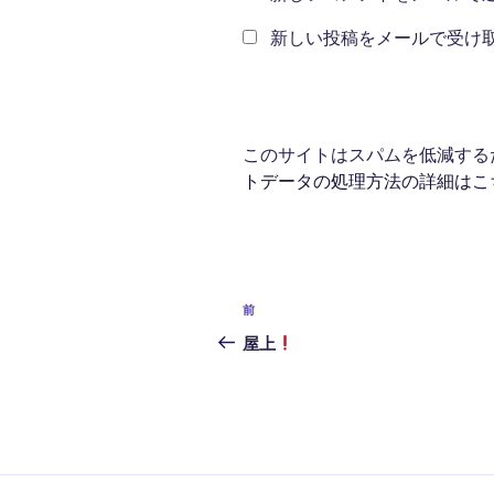
新しい投稿をメールで受け
このサイトはスパムを低減するため
トデータの処理方法の詳細はこ
投
前
前
稿
の
屋上
投
ナ
稿
ビ
ゲ