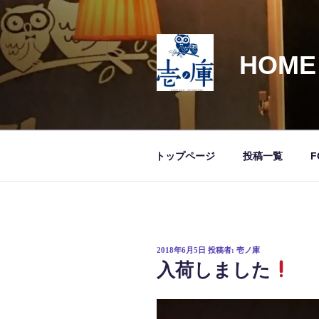
コ
ン
テ
HOME
ン
ツ
へ
ス
キ
ッ
トップページ
投稿一覧
F
プ
投
2018年6月5日
投稿者:
壱ノ庫
稿
入荷しました
日: