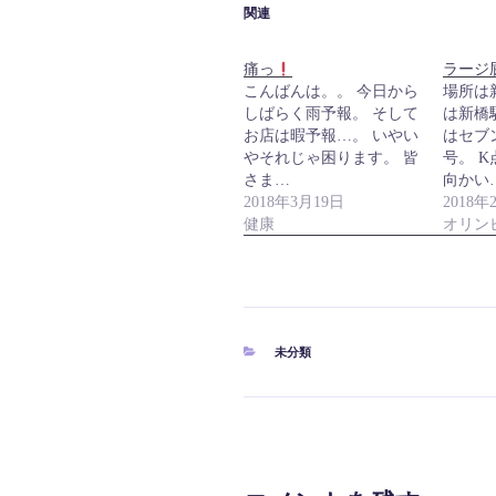
関連
痛っ
ラージ
こんばんは。。 今日から
場所は
しばらく雨予報。 そして
は新橋
お店は暇予報…。 いやい
はセブ
やそれじゃ困ります。 皆
号。 
さま…
向かい
2018年3月19日
2018年
健康
オリン
カ
未分類
テ
ゴ
リ
ー