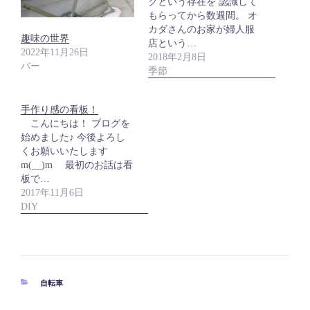
クという存在を 認識して
もらってから数週間。 オ
カダさんのお家が婦人服
趣味の世界
店という…
2022年11月26日
2018年2月8日
バー
季節
手作り感の看板！
こんにちは！ ブログを
始めました♪ 今後よろし
くお願いいたします
m(__)m 最初のお話は看
板で…
2017年11月6日
DIY
カ
自転車
テ
ゴ