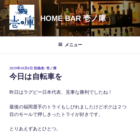
コ
ン
HOME BAR 壱ノ庫
テ
ン
ツ
へ
メニュー
ス
キ
ッ
投
2019年10月6日
投稿者:
壱ノ庫
プ
稿
今日は自転車を
日:
昨日はラグビー日本代表、見事な勝利でしたね！
最後の福岡選手のトライもしびれましたけどボクは２つ
目のモールで押しきったトライが好きです。
とりあえずあとひとつ。