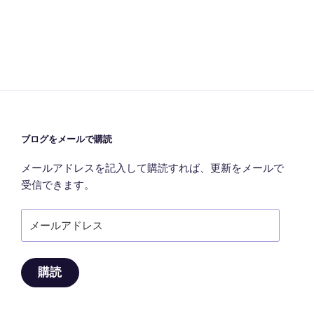
稿
シ
ョ
ン
ブログをメールで購読
メールアドレスを記入して購読すれば、更新をメールで
受信できます。
メ
ー
ル
ア
購読
ド
レ