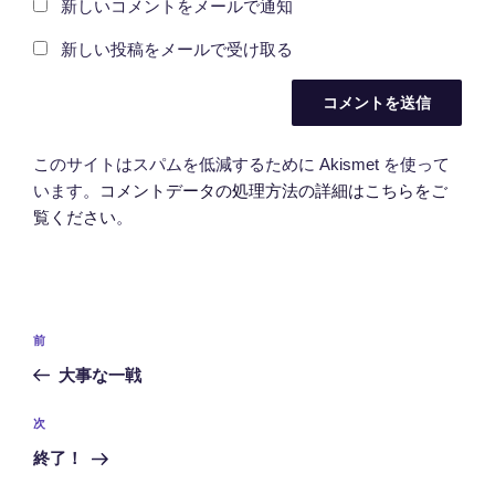
新しいコメントをメールで通知
新しい投稿をメールで受け取る
このサイトはスパムを低減するために Akismet を使って
います。
コメントデータの処理方法の詳細はこちらをご
覧ください
。
投
前
前
稿
の
大事な一戦
ナ
投
ビ
稿
次
次
ゲ
の
終了！
投
ー