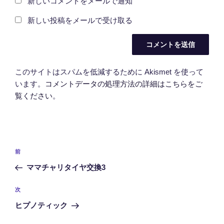
新しいコメントをメールで通知
新しい投稿をメールで受け取る
このサイトはスパムを低減するために Akismet を使って
います。
コメントデータの処理方法の詳細はこちらをご
覧ください
。
投
前
前
稿
の
ママチャリタイヤ交換3
ナ
投
ビ
稿
次
次
ゲ
の
ヒプノティック
投
ー