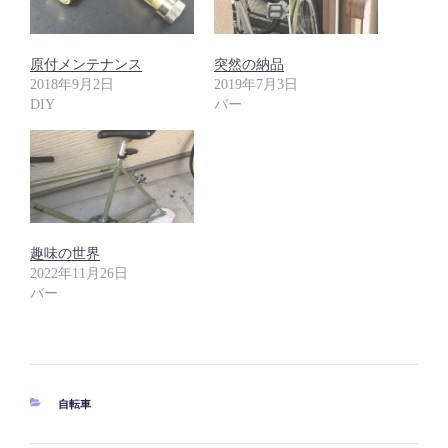
原付メンテナンス
突然の納品
2018年9月2日
2019年7月3日
DIY
バー
趣味の世界
2022年11月26日
バー
カ
自転車
テ
ゴ