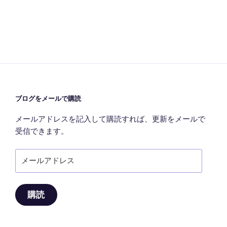
稿
シ
ョ
ン
ブログをメールで購読
メールアドレスを記入して購読すれば、更新をメールで
受信できます。
メ
ー
ル
ア
購読
ド
レ