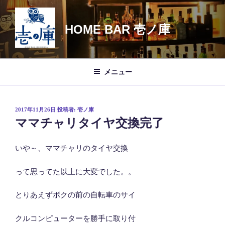
コ
ン
HOME BAR 壱ノ庫
テ
ン
ツ
へ
メニュー
ス
キ
ッ
投
2017年11月26日
投稿者:
壱ノ庫
プ
稿
ママチャリタイヤ交換完了
日:
いや～、ママチャリのタイヤ交換
って思ってた以上に大変でした。。
とりあえずボクの前の自転車のサイ
クルコンピューターを勝手に取り付