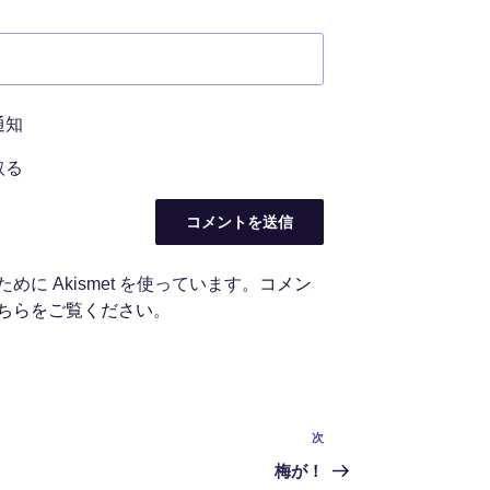
通知
取る
に Akismet を使っています。
コメン
ちらをご覧ください
。
次
次
の
梅が！