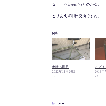
なー。不良品だったのかな。
とりあえず明日交換ですね。
関連
趣味の世界
スプリ
2022年11月26日
2019年
バー
バー
カ
バー