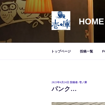
コ
ン
テ
HOME
ン
ツ
へ
ス
キ
ッ
トップページ
投稿一覧
F
プ
投
2023年4月24日
投稿者:
壱ノ庫
稿
パンク…
日: