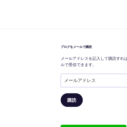
投
ナ
稿
ビ
ゲ
ー
シ
ブログをメールで購読
ョ
メールアドレスを記入して購読すれ
ン
ルで受信できます。
メ
ー
ル
ア
購読
ド
レ
ス