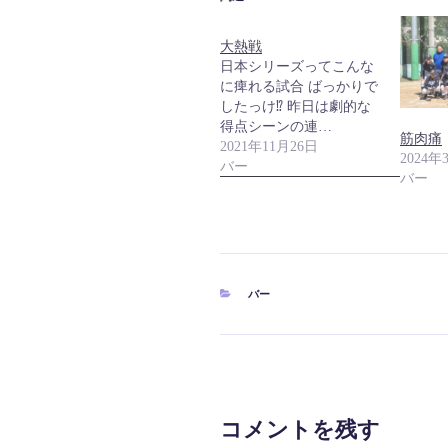
大熱戦
日本シリーズってこんな
に痺れる試合 ばっかりで
したっけ⁉︎ 昨日は劇的な
得点シーンの連…
筋肉痛
2021年11月26日
2024年
バー
バー
カ
バー
テ
ゴ
リ
ー
コメントを残す