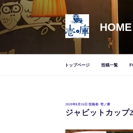
コ
ン
テ
HOME
ン
ツ
へ
ス
キ
ッ
トップページ
投稿一覧
F
プ
投
2020年8月16日
投稿者:
壱ノ庫
稿
ジャビットカップ20
日: