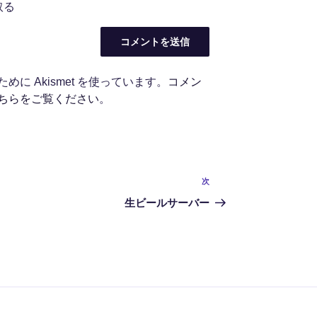
取る
に Akismet を使っています。
コメン
ちらをご覧ください
。
次
次
の
生ビールサーバー
投
稿