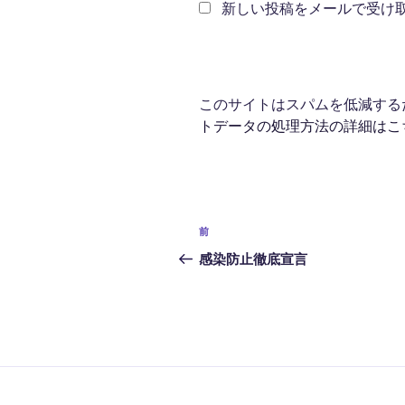
新しい投稿をメールで受け
このサイトはスパムを低減するため
トデータの処理方法の詳細はこ
投
前
前
稿
の
感染防止徹底宣言
投
ナ
稿
ビ
ゲ
ー