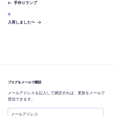
の
手作りランプ
ナ
投
ビ
稿
次
次
ゲ
の
入荷しました〜
投
ー
稿
シ
ョ
ン
ブログをメールで購読
メールアドレスを記入して購読すれば、更新をメールで
受信できます。
メ