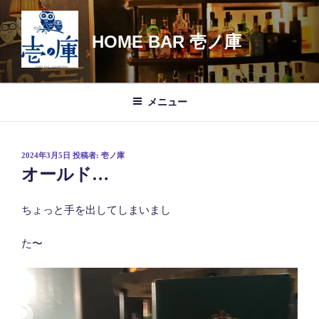
コ
ン
HOME BAR 壱ノ庫
テ
ン
ツ
へ
メニュー
ス
キ
ッ
投
2024年3月5日
投稿者:
壱ノ庫
プ
稿
オールド…
日:
ちょっと手を出してしまいまし
た〜