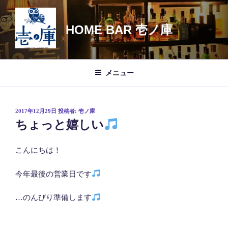
コ
ン
HOME BAR 壱ノ庫
テ
ン
ツ
へ
メニュー
ス
キ
ッ
投
2017年12月29日
投稿者:
壱ノ庫
プ
稿
ちょっと嬉しい
日:
こんにちは！
今年最後の営業日です
…のんびり準備します