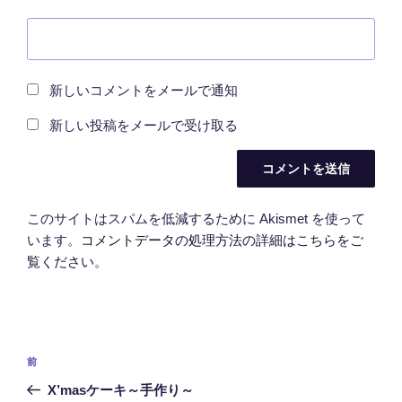
新しいコメントをメールで通知
新しい投稿をメールで受け取る
このサイトはスパムを低減するために Akismet を使って
います。
コメントデータの処理方法の詳細はこちらをご
覧ください
。
投
前
前
稿
の
X’masケーキ～手作り～
ナ