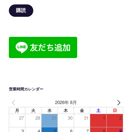
ル
ア
購読
ド
レ
ス
営業時間カレンダー
2026年 8月
月
火
水
木
金
土
日
27
28
29
30
31
1
2
3
4
5
6
7
8
9