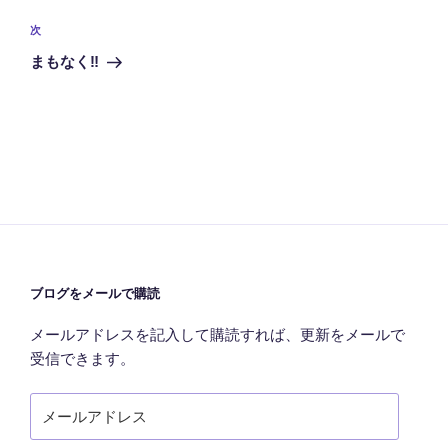
投
ビ
稿
次
次
ゲ
の
まもなく‼
投
ー
稿
シ
ョ
ン
ブログをメールで購読
メールアドレスを記入して購読すれば、更新をメールで
受信できます。
メ
ー