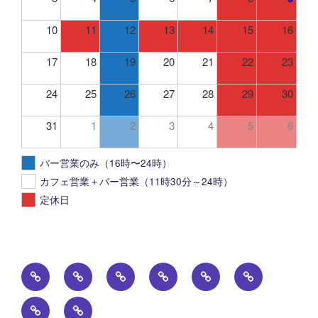
10
11
12
13
14
15
16
17
18
19
20
21
22
23
24
25
26
27
28
29
30
31
1
2
3
4
5
6
バー営業のみ（16時〜24時）
カフェ営業＋バー営業（11時30分～24時）
定休日
ト
投
FOOD
DRINK
PHOTO
ア
ッ
稿
ク
貸
カ
プ
一
セ